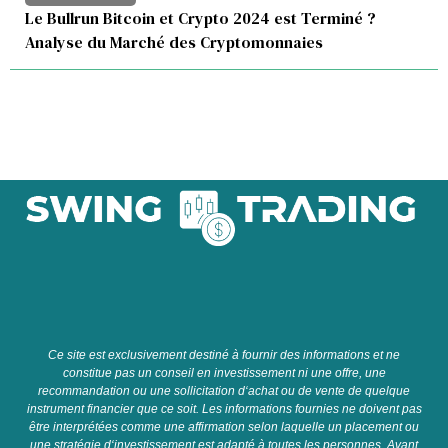
Le Bullrun Bitcoin et Crypto 2024 est Terminé ?
Analyse du Marché des Cryptomonnaies
C
e
site
est
exclusive
ment
dest
in
é
à
four
nir
des
inform
ations
et
ne
constit
ue
pas
un
con
se
il
en
invest
isse
ment
ni
une
off
re
,
une
recomm
and
ation
o
u
une
so
ll
icit
ation
d
‘
ach
at
o
u
de
vent
e
de
qu
el
que
instrument
fin
anc
ier
que
ce
so
it
.
Les
inform
ations
four
n
ies
ne
do
iv
ent
pas
ê
tre
inter
pr
ét
é
es
comm
e
une
affirmation
se
lon
la
qu
elle
un
placement
o
u
une
strat
é
gie
d
‘
invest
isse
ment
est
adapt
é
à
t
out
es
les
person
nes
.
A
vant