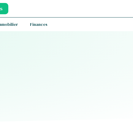
s
mmobilier
Finances