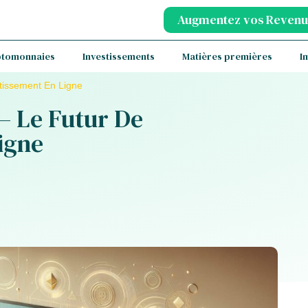
Augmentez vos Revenu
ptomonnaies
Investissements
Matières premières
I
tissement En Ligne
– Le Futur De
igne