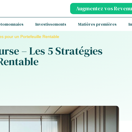
Augmentez vos Revenu
ptomonnaies
Investissements
Matières premières
I
es pour un Portefeuille Rentable
rse – Les 5 Stratégies
 Rentable