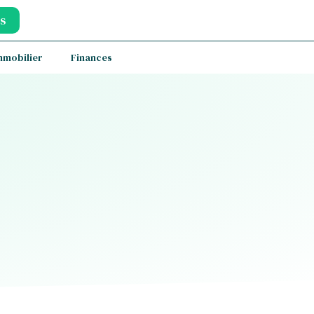
s
mmobilier
Finances