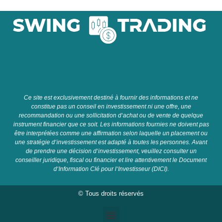
C
e
site
est
exclusive
ment
dest
in
é
à
four
nir
des
inform
ations
et
ne
constit
ue
pas
un
con
se
il
en
invest
isse
ment
ni
une
off
re
,
une
recomm
and
ation
o
u
une
so
ll
icit
ation
d
‘
ach
at
o
u
de
vent
e
de
qu
el
que
instrument
fin
anc
ier
que
ce
so
it
.
Les
inform
ations
four
n
ies
ne
do
iv
ent
pas
ê
tre
inter
pr
ét
é
es
comm
e
une
affirmation
se
lon
la
qu
elle
un
placement
o
u
une
strat
é
gie
d
‘
invest
isse
ment
est
adapt
é
à
t
out
es
les
person
nes
.
A
vant
de
pre
nd
re
une
dé
cision
d
‘
invest
isse
ment
,
ve
u
ille
z
cons
ul
ter
un
con
se
iller
jur
id
ique
,
fiscal
o
u
fin
anc
ier
et
l
ire
attentive
ment
le
Document
d
‘
Information
Cl
é
pour
l
‘
Invest
isse
ur
(
D
IC
I
).
© Tous droits réservés