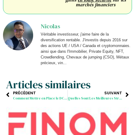
marchés financiers
Nicolas
Véritable investisseur, j'aime faire de la
diversification rentable. J'investis depuis 2016 sur
des actions UE / USA / Canada et cryptomonnaies.
ainsi que dans l'Immobilier, Private Equity, NFT,
Crowdlending, Chevaux de jumping (CSO), Métaux
précieux, vin...
Articles similaires
PRÉCÉDENT
SUIVANT
Comment Mettre en Place le DCA : La Technique Infaillible pour Gagner Gros en Bourse avec le Dollar Cost Averaging
Quelles Sont Les Meilleures Stratégies De Trading Pour Le Swing Trading ?