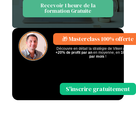
Recevoir 1 heure de la
formation Gratuite
🎁 Masterclass 100% offerte
Découvre en détail la stratégie de Viken pour fai
+20% de profit par an
en moyenne, en
10 minu
par mois
!
S'inscrire gratuitement