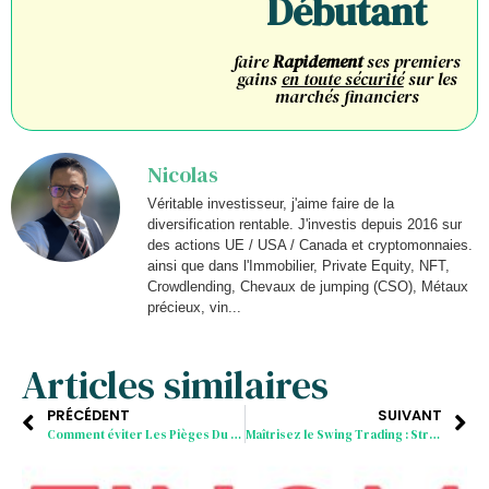
Débutant
faire
Rapidement
ses premiers
gains
en toute sécurité
sur les
marchés financiers
Nicolas
Véritable investisseur, j'aime faire de la
diversification rentable. J'investis depuis 2016 sur
des actions UE / USA / Canada et cryptomonnaies.
ainsi que dans l'Immobilier, Private Equity, NFT,
Crowdlending, Chevaux de jumping (CSO), Métaux
précieux, vin...
Articles similaires
PRÉCÉDENT
SUIVANT
Comment éviter Les Pièges Du Swing Trading Et Rester Rentable ?
Maîtrisez le Swing Trading : Stratégies Essentielles pour les Débutants