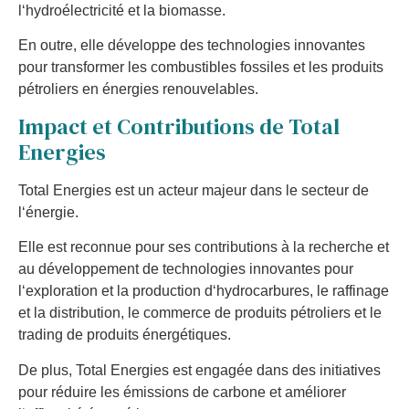
l
‘
hyd
ro
é
lect
ric
ité
et
la
bi
omas
se
.
En
out
re
,
el
le
dé
vel
opp
e
des
technologies
innov
antes
pour
transformer
les
combust
ibles
foss
iles
et
les
produ
its
p
ét
rol
iers
en
é
nerg
ies
ren
ou
vel
ables
.
Imp
act
et
Contributions
de
Total
E
nerg
ies
Total
E
nerg
ies
est
un
act
eur
maj
eur
d
ans
le
sect
eur
de
l
‘
é
ner
gie
.
El
le
est
recon
n
ue
pour
s
es
contributions
à
la
rec
her
che
et
au
dé
vel
opp
ement
de
technologies
innov
antes
pour
l
‘
expl
oration
et
la
production
d
‘
hyd
ro
carb
ures
,
le
r
aff
in
age
et
la
distribution
,
le
commerce
de
produ
its
p
ét
rol
iers
et
le
trading
de
produ
its
é
nerg
ét
iques
.
De
plus
,
Total
E
nerg
ies
est
eng
ag
ée
d
ans
des
initiatives
pour
ré
du
ire
les
é
missions
de
carb
one
et
am
é
li
orer