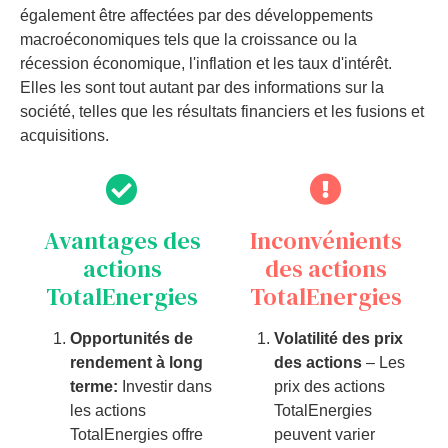
également être affectées par des développements
macroéconomiques tels que la croissance ou la
récession économique, l'inflation et les taux d'intérêt.
Elles les sont tout autant par des informations sur la
société, telles que les résultats financiers et les fusions et
acquisitions.
Avantages des
Inconvénients
actions
des actions
TotalEnergies
TotalEnergies
Opportunités de
Volatilité des prix
rendement à long
des actions
–
Les
terme:
Invest
ir
d
ans
pri
x
des
actions
les
actions
Total
E
nerg
ies
Total
E
nerg
ies
off
re
pe
u
vent
var
ier