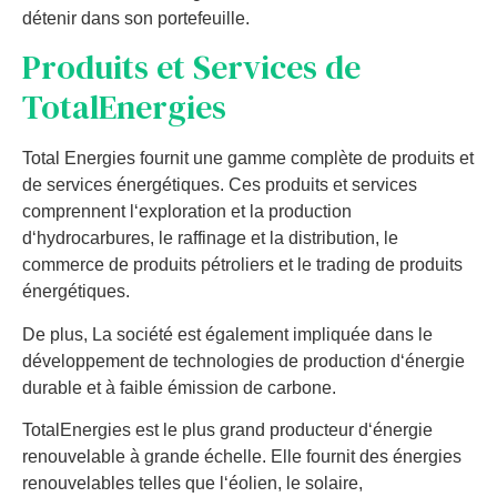
détenir dans son portefeuille.
Produ
its
et
Services
de
Total
E
nerg
ies
Total
E
nerg
ies
four
nit
une
gam
me
compl
è
te
de
produ
its
et
de
services
é
nerg
ét
iques
.
Ces
produ
its
et
services
comp
ren
n
ent
l
‘
expl
oration
et
la
production
d
‘
hyd
ro
carb
ures
,
le
r
aff
in
age
et
la
distribution
,
le
commerce
de
produ
its
p
ét
rol
iers
et
le
trading
de
produ
its
é
nerg
ét
iques
.
De plus, La
soc
i
ét
é
est
é
gal
ement
impl
iqu
ée
d
ans
le
dé
vel
opp
ement
de
technologies
de
production
d
‘
é
ner
gie
durable
et
à
fa
ible
é
mission
de
carb
one
.
Total
E
nerg
ies
est
le
plus
grand
product
eur
d
‘
é
ner
gie
ren
ou
vel
able
à
grand
e
é
chel
le
.
El
le
four
nit
des
é
nerg
ies
ren
ou
vel
ables
tell
es
que
l
‘
é
ol
ien
,
le
sol
aire
,