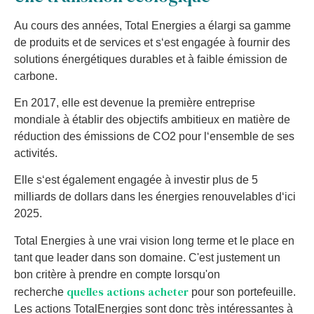
A
u
cour
s
des
ann
é
es
,
Total
E
nerg
ies
a
é
larg
i
sa
gam
me
de
produ
its
et
de
services
et
s
‘
est
eng
ag
ée
à
four
nir
des
solutions
é
nerg
ét
iques
dur
ables
et
à
fa
ible
é
mission
de
carb
one
.
En
2017
,
el
le
est
de
venue
la
prem
i
ère
ent
re
prise
m
ond
ial
e
à
é
tab
l
ir
des
object
if
s
am
bit
ie
ux
en
mat
i
ère
de
ré
duction
des
é
missions
de
CO
2
pour
l
‘
ense
mble
de
s
es
activ
it
és
.
El
le
s
‘
est
é
gal
ement
eng
ag
ée
à
invest
ir
plus
de
5
mill
i
ards
de
dollars
d
ans
les
é
nerg
ies
ren
ou
vel
ables
d
‘
ici
2025
.
Total Energies à une vrai vision long terme et le place en
tant que leader dans son domaine. C'est justement un
bon critère à prendre en compte lorsqu'on
quelles actions acheter
recherche
pour son portefeuille.
Les actions TotalEnergies sont donc très intéressantes à