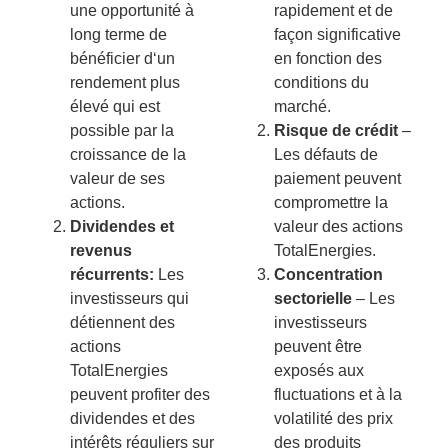
une
opportun
ité
à
rapid
ement
et
de
long
ter
me
de
fa
ç
on
signific
ative
b
én
é
f
ic
ier
d
‘
un
en
f
on
ction
des
rend
ement
plus
conditions
du
é
lev
é
qui
est
march
é
.
possible
par
la
Risque de crédit
–
cro
issance
de
la
Les
dé
f
auts
de
v
ale
ur
de
s
es
p
ai
ement
pe
u
vent
actions
.
comprom
ett
re
la
Dividendes et
v
ale
ur
des
actions
revenus
Total
E
nerg
ies
.
récurrents:
Les
Concentration
invest
isse
urs
qui
sectorielle
–
Les
dé
ti
enn
ent
des
invest
isse
urs
actions
pe
u
vent
ê
tre
Total
E
nerg
ies
exp
os
és
aux
pe
u
vent
prof
iter
des
fluctuations
et
à
la
dividend
es
et
des
vol
at
ilit
é
des
pri
x
int
ér
ê
ts
ré
g
ul
iers
sur
des
produ
its