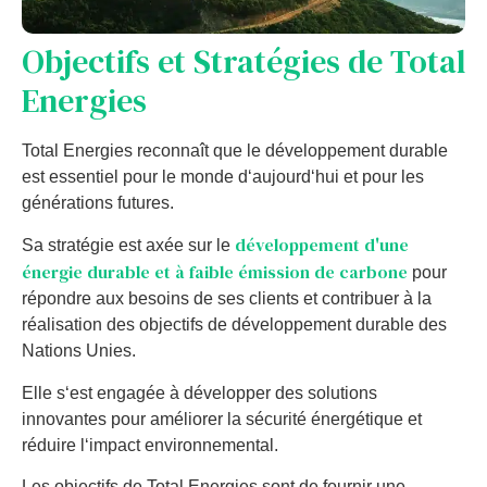
Object
if
s
et
Strat
é
g
ies
de
Total
E
nerg
ies
Total
E
nerg
ies
rec
onna
î
t
que
le
dé
vel
opp
ement
durable
est
ess
ent
iel
pour
le
m
onde
d
‘
au
j
our
d
‘
h
ui
et
pour
les
g
én
é
rations
futures
.
développement d'une
Sa
strat
é
gie
est
ax
ée
sur
le
énergie durable et à faible émission de carbone
pour
ré
p
ond
re
aux
bes
o
ins
de
s
es
clients
et
cont
rib
uer
à
la
ré
al
isation
des
object
if
s
de
dé
vel
opp
ement
durable
des
Nations
Un
ies
.
El
le
s
‘
est
eng
ag
ée
à
dé
vel
o
pper
des
solutions
innov
antes
pour
am
é
li
orer
la
s
é
cur
ité
é
nerg
ét
ique
et
ré
du
ire
l
‘
impact
en
viron
n
ement
al
.
Les
object
if
s
de
Total
E
nerg
ies
s
ont
de
four
nir
une