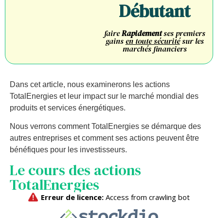
Débutant
faire
Rapidement
ses premiers
gains
en toute sécurité
sur les
marchés financiers
D
ans
c
et
article
,
n
ous
examiner
ons
les
actions
Total
E
nerg
ies
et
le
ur
impact
sur
le
march
é
m
ond
ial
des
produ
its
et
services
é
nerg
ét
iques
.
N
ous
ver
rons
comment
Total
E
nerg
ies
se
dé
mar
que
des
aut
res
ent
re
prises
et
comment
s
es
actions
pe
u
vent
ê
tre
b
én
é
f
iques
pour
les
invest
isse
urs
.
Le cours des actions
TotalEnergies