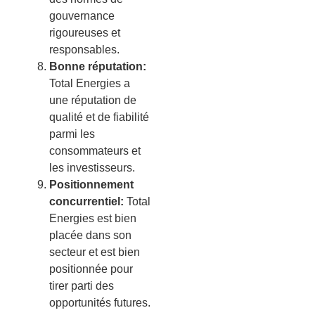
gou
vern
ance
rig
ou
re
uses
et
respons
ables
.
Bonne réputation:
Total Energies a
une réputation de
qualité et de
fi
ab
ilit
é
par
mi
les
cons
omm
ateurs
et
les
invest
isse
urs
.
Positionnement
concurrentiel:
Total
E
nerg
ies
est
b
ien
plac
ée
d
ans
son
sect
eur
et
est
b
ien
position
n
ée
pour
tire
r
part
i
des
opportun
it
és
futures
.