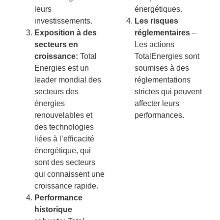
le
urs
é
nerg
ét
iques
.
invest
isse
ments
.
Les risques
Exposition à des
réglementaires
–
secteurs en
Les
actions
croissance:
Total
Total
E
nerg
ies
s
ont
E
nerg
ies
est
un
sou
m
ises
à
des
leader
m
ond
ial
des
ré
g
lement
ations
sect
e
urs
des
strict
es
qui
pe
u
vent
é
nerg
ies
affect
er
le
urs
ren
ou
vel
ables
et
performances
.
des
technologies
li
é
es
à
l
‘
effic
ac
ité
é
nerg
ét
ique
,
qui
s
ont
des
sect
e
urs
qui
con
na
iss
ent
une
cro
issance
rap
ide
.
Performance
historique