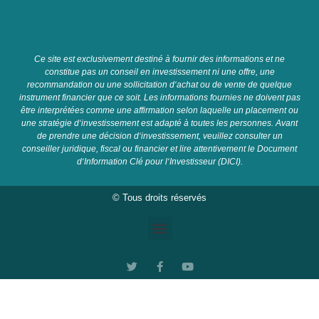
C
e
site
est
exclusive
ment
dest
in
é
à
four
nir
des
inform
ations
et
ne
constit
ue
pas
un
con
se
il
en
invest
isse
ment
ni
une
off
re
,
une
recomm
and
ation
o
u
une
so
ll
icit
ation
d
‘
ach
at
o
u
de
vent
e
de
qu
el
que
instrument
fin
anc
ier
que
ce
so
it
.
Les
inform
ations
four
n
ies
ne
do
iv
ent
pas
ê
tre
inter
pr
ét
é
es
comm
e
une
affirmation
se
lon
la
qu
elle
un
placement
o
u
une
strat
é
gie
d
‘
invest
isse
ment
est
adapt
é
à
t
out
es
les
person
nes
.
A
vant
de
pre
nd
re
une
dé
cision
d
‘
invest
isse
ment
,
ve
u
ille
z
cons
ul
ter
un
con
se
iller
jur
id
ique
,
fiscal
o
u
fin
anc
ier
et
l
ire
attentive
ment
le
Document
d
‘
Information
Cl
é
pour
l
‘
Invest
isse
ur
(
D
IC
I
).
© Tous droits réservés