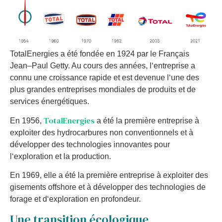
Total
E
nerg
ies
a
ét
é
fond
ée
en
1924
par
le
Franç
ais
Jean
–
Paul
Getty
.
Au
cour
s
des
ann
é
es
,
l
‘
ent
re
prise
a
con
nu
une
cro
issance
rap
ide
et
est
de
venue
l
‘
une
des
plus
grand
es
ent
re
prises
m
ond
ial
es
de
produ
its
et
de
services
é
nerg
ét
iques
.
TotalEnergies
En
1956
,
a
ét
é
la
prem
i
ère
ent
re
prise
à
explo
iter
des
hydro
carb
ures
non
convention
nels
et
à
dé
vel
o
pper
des
technologies
innov
antes
pour
l
‘
expl
oration
et
la
production
.
En
1969
,
el
le
a
ét
é
la
prem
i
ère
ent
re
prise
à
explo
iter
des
g
is
ements
offshore
et
à
dé
vel
o
pper
des
technologies
de
for
age
et
d
‘
expl
oration
en
prof
onde
ur
.
Une transition écologique