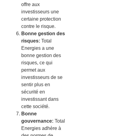
off
re
aux
invest
isse
urs
une
certain
e
protection
cont
re
le
ris
que
.
Bonne gestion des
risques:
Total
E
nerg
ies
a
une
bon
ne
gest
ion
des
ris
ques
,
ce
qui
per
met
aux
invest
isse
urs
de
se
sent
ir
plus
en
s
é
cur
ité
en
invest
iss
ant
d
ans
c
ette
soc
i
ét
é
.
Bonne
gouvernance:
Total
E
nerg
ies
ad
h
ère
à
des
norm
es
de