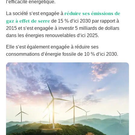
l
‘
effic
ac
ité
é
nerg
ét
ique
.
réduire ses émissions de
La
soc
i
ét
é
s
‘
est
eng
ag
ée
à
gaz à effet de serre
de
15
%
d
‘
ici
2030
par
rapport
à
2015
et
s
‘
est
eng
ag
ée
à
invest
ir
5
mill
i
ards
de
dollars
d
ans
les
é
nerg
ies
ren
ou
vel
ables
d
‘
ici
2025
.
El
le
s
‘
est
é
gal
ement
eng
ag
ée
à
ré
du
ire
s
es
cons
omm
ations
d
‘
é
ner
gie
foss
ile
de
10
%
d
‘
ici
2030
.