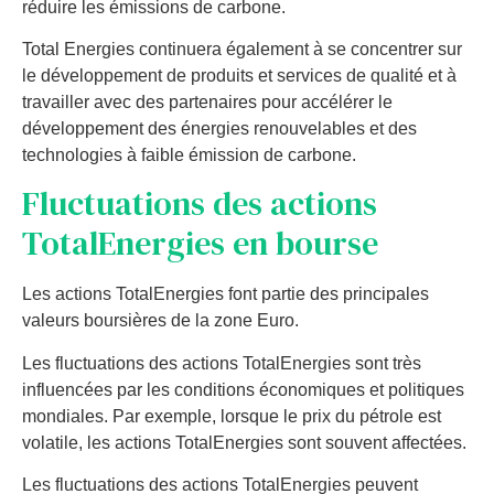
ré
du
ire
les
é
missions
de
carb
one
.
Total
E
nerg
ies
continu
era
é
gal
ement
à
se
concent
rer
sur
le
dé
vel
opp
ement
de
produ
its
et
services
de
qual
ité
et
à
tra
va
iller
a
vec
des
part
en
aires
pour
acc
é
lé
rer
le
dé
vel
opp
ement
des
é
nerg
ies
ren
ou
vel
ables
et
des
technologies
à
fa
ible
é
mission
de
carb
one
.
Fluctuations des actions
TotalEnergies en bourse
Les actions TotalEnergies font partie des principales
valeurs boursières de la zone Euro.
Les fluctuations des actions TotalEnergies sont très
influencées par les conditions économiques et politiques
mondiales. Par exemple, lorsque le prix du pétrole est
volatile, les actions TotalEnergies sont souvent affectées.
Les fluctuations des actions TotalEnergies peuvent