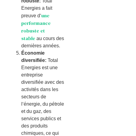
robuste:
Total
E
nerg
ies
a
f
ait
une
pre
uve
d
‘
performance
robuste et
stable
au
cour
s
des
d
ern
i
è
res
ann
é
es
.
Économie
diversifiée:
Total
E
nerg
ies
est
une
ent
re
prise
divers
ifi
ée
a
vec
des
activ
it
és
d
ans
les
sect
e
urs
de
l
‘
é
ner
gie
,
du
p
ét
role
et
du
g
az
,
des
services
public
s
et
des
produ
its
chim
iques
,
ce
qui