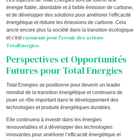
é
ner
gie
f
iable
,
ab
ordable
et
à
fa
ible
é
mission
de
carb
one
,
et
de
dé
vel
o
pper
des
solutions
pour
am
é
li
orer
l
‘
effic
ac
ité
é
nerg
ét
ique
et
ré
du
ire
les
é
missions
de
carb
one
.
Cela
ancre encore plus la société dans la transition écologique
rassurant pour l'avenir des actions
et c'est
TotalEnergies.
Pers
pect
ives
et
Opportun
it
és
Fut
ures
pour
Total
E
nerg
ies
Total
E
nerg
ies
se
position
ne
pour
de
ven
ir
un
leader
m
ond
ial
de
la
transition
é
nerg
ét
ique
et
continu
era
de
j
ou
er
un
r
ô
le
important
d
ans
le
dé
vel
opp
ement
des
technologies
et
produ
its
é
nerg
ét
iques
dur
ables
.
El
le
continu
era
à
invest
ir
d
ans
les
é
nerg
ies
ren
ou
vel
ables
et
à
dé
vel
o
pper
des
technologies
innov
antes
pour
am
é
li
orer
l
‘
effic
ac
ité
é
nerg
ét
ique
et