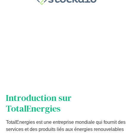
Introduction
sur
Total
E
nerg
ies
TotalEnergies est
une
ent
re
prise
m
ond
ial
e
qui
four
nit
des
services
et
des
produ
its
li
és
aux
é
nerg
ies
ren
ou
vel
ables