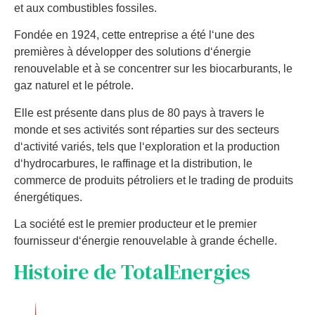
et
aux
combust
ibles
foss
iles
.
F
ond
ée
en
1924
,
c
ette
ent
re
prise
a
ét
é
l
‘
une
des
prem
i
è
res
à
dé
vel
o
pper
des
solutions
d
‘
é
ner
gie
ren
ou
vel
able
et
à
se
concent
rer
sur
les
bi
oc
ar
bur
ants
,
le
g
az
nature
l
et
le
p
ét
role
.
El
le
est
pr
és
ente
d
ans
plus
de
80
pays
à
travers
le
m
onde
et
s
es
activ
it
és
s
ont
ré
part
ies
sur
des
sect
e
urs
d
‘
activ
ité
vari
és
,
t
els
que
l
‘
expl
oration
et
la
production
d
‘
hyd
ro
carb
ures
,
le
r
aff
in
age
et
la
distribution
,
le
commerce
de
produ
its
p
ét
rol
iers
et
le
trading
de
produ
its
é
nerg
ét
iques
.
La
soc
i
ét
é
est
le
premier
product
eur
et
le
premier
four
n
isse
ur
d
‘
é
ner
gie
ren
ou
vel
able
à
grand
e
é
chel
le
.
Hist
oire
de
Total
E
nerg
ies