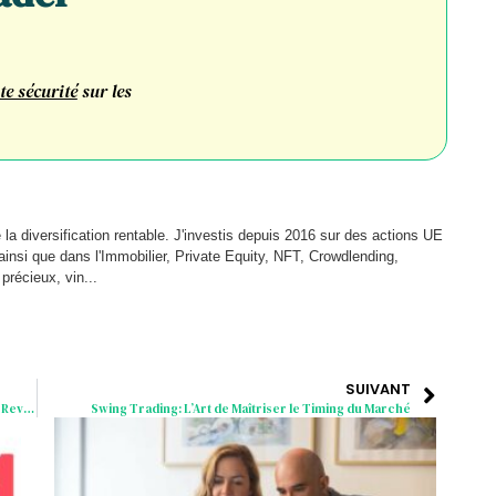
te sécurité
sur les
de la diversification rentable. J'investis depuis 2016 sur des actions UE
insi que dans l'Immobilier, Private Equity, NFT, Crowdlending,
récieux, vin...
SUIVANT
Comment Transformer Votre Passion pour la Bourse en Revenu Passif
Swing Trading: L’Art de Maîtriser le Timing du Marché