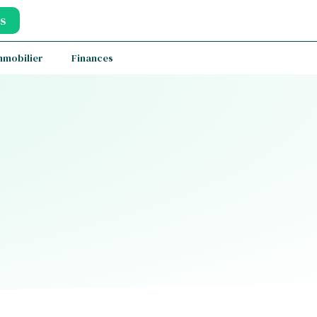
s
mmobilier
Finances