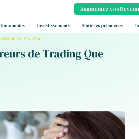
Augmentez vos Revenu
ptomonnaies
Investissements
Matières premières
I
ue Même les Pros Font
rreurs de Trading Que