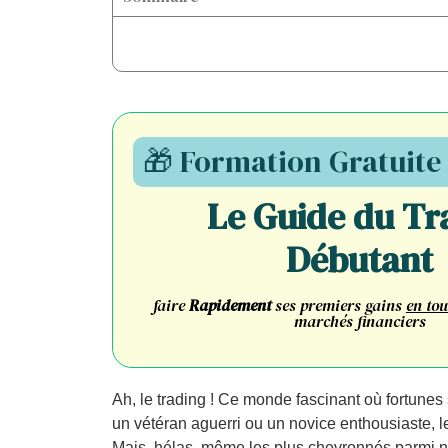
🎁 Formation Gratuite
Le Guide du Tr
Débutant
faire
Rapidement
ses premiers gains
en tou
marchés financiers
Ah, le trading ! Ce monde fascinant où fortunes 
un vétéran aguerri ou un novice enthousiaste, l
Mais, hélas, même les plus chevronnés parmi no