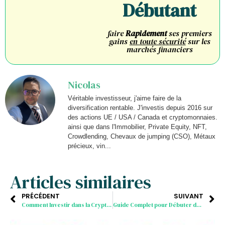
Débutant
faire
Rapidement
ses premiers
gains
en toute sécurité
sur les
marchés financiers
Nicolas
Véritable investisseur, j'aime faire de la
diversification rentable. J'investis depuis 2016 sur
des actions UE / USA / Canada et cryptomonnaies.
ainsi que dans l'Immobilier, Private Equity, NFT,
Crowdlending, Chevaux de jumping (CSO), Métaux
précieux, vin...
Articles similaires
PRÉCÉDENT
SUIVANT
Comment Investir dans la Crypto Monnaie – Les Meilleures Pratiques pour 2025
Guide Complet pour Débuter dans la Crypto monnaie en 2025 : Bitcoin, Ethereum et Plus Encore !