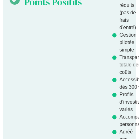
Points Positifs
réduits
(pas de
frais
d'entré)
Gestion
pilotée
simple
Transpa
totale de
coûts
Accessib
dès 300 
Profils
d'invest
variés
Accomp
personna
Agréé