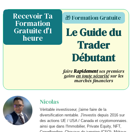
Recevoir Ta
🎁 Formation Gratuite
Formation
Le Guide du
Gratuite d'1
heure
Trader
Débutant
faire
Rapidement
ses premiers
gains
en toute sécurité
sur les
marchés financiers
Nicolas
Véritable investisseur, j'aime faire de la
diversification rentable. J'investis depuis 2016 sur
des actions UE / USA / Canada et cryptomonnaies.
ainsi que dans l'Immobilier, Private Equity, NFT,
Crowdlending, Chevaux de jumping (CSO), Métaux