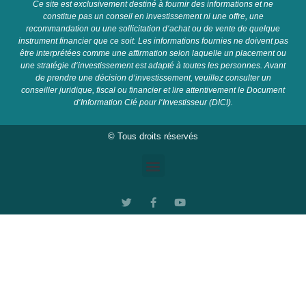
C
e
site
est
exclusive
ment
dest
in
é
à
four
nir
des
inform
ations
et
ne
constit
ue
pas
un
con
se
il
en
invest
isse
ment
ni
une
off
re
,
une
recomm
and
ation
o
u
une
so
ll
icit
ation
d
‘
ach
at
o
u
de
vent
e
de
qu
el
que
instrument
fin
anc
ier
que
ce
so
it
.
Les
inform
ations
four
n
ies
ne
do
iv
ent
pas
ê
tre
inter
pr
ét
é
es
comm
e
une
affirmation
se
lon
la
qu
elle
un
placement
o
u
une
strat
é
gie
d
‘
invest
isse
ment
est
adapt
é
à
t
out
es
les
person
nes
.
A
vant
de
pre
nd
re
une
dé
cision
d
‘
invest
isse
ment
,
ve
u
ille
z
cons
ul
ter
un
con
se
iller
jur
id
ique
,
fiscal
o
u
fin
anc
ier
et
l
ire
attentive
ment
le
Document
d
‘
Information
Cl
é
pour
l
‘
Invest
isse
ur
(
D
IC
I
).
© Tous droits réservés