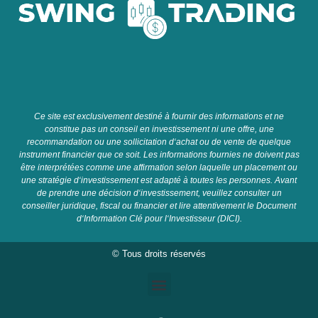
C
e
site
est
exclusive
ment
dest
in
é
à
four
nir
des
inform
ations
et
ne
constit
ue
pas
un
con
se
il
en
invest
isse
ment
ni
une
off
re
,
une
recomm
and
ation
o
u
une
so
ll
icit
ation
d
‘
ach
at
o
u
de
vent
e
de
qu
el
que
instrument
fin
anc
ier
que
ce
so
it
.
Les
inform
ations
four
n
ies
ne
do
iv
ent
pas
ê
tre
inter
pr
ét
é
es
comm
e
une
affirmation
se
lon
la
qu
elle
un
placement
o
u
une
strat
é
gie
d
‘
invest
isse
ment
est
adapt
é
à
t
out
es
les
person
nes
.
A
vant
de
pre
nd
re
une
dé
cision
d
‘
invest
isse
ment
,
ve
u
ille
z
cons
ul
ter
un
con
se
iller
jur
id
ique
,
fiscal
o
u
fin
anc
ier
et
l
ire
attentive
ment
le
Document
d
‘
Information
Cl
é
pour
l
‘
Invest
isse
ur
(
D
IC
I
).
© Tous droits réservés