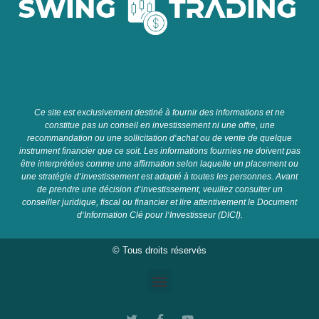
C
e
site
est
exclusive
ment
dest
in
é
à
four
nir
des
inform
ations
et
ne
constit
ue
pas
un
con
se
il
en
invest
isse
ment
ni
une
off
re
,
une
recomm
and
ation
o
u
une
so
ll
icit
ation
d
‘
ach
at
o
u
de
vent
e
de
qu
el
que
instrument
fin
anc
ier
que
ce
so
it
.
Les
inform
ations
four
n
ies
ne
do
iv
ent
pas
ê
tre
inter
pr
ét
é
es
comm
e
une
affirmation
se
lon
la
qu
elle
un
placement
o
u
une
strat
é
gie
d
‘
invest
isse
ment
est
adapt
é
à
t
out
es
les
person
nes
.
A
vant
de
pre
nd
re
une
dé
cision
d
‘
invest
isse
ment
,
ve
u
ille
z
cons
ul
ter
un
con
se
iller
jur
id
ique
,
fiscal
o
u
fin
anc
ier
et
l
ire
attentive
ment
le
Document
d
‘
Information
Cl
é
pour
l
‘
Invest
isse
ur
(
D
IC
I
).
© Tous droits réservés