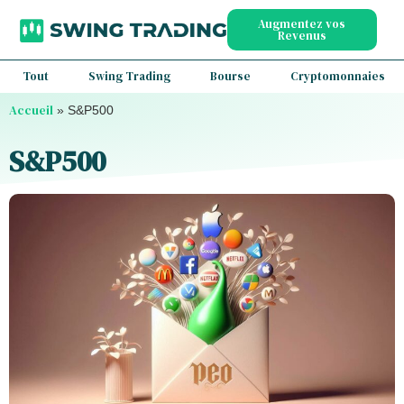
Augmentez vos
Revenus
Tout
Swing Trading
Bourse
Cryptomonnaies
Accueil
»
S&P500
S&P500