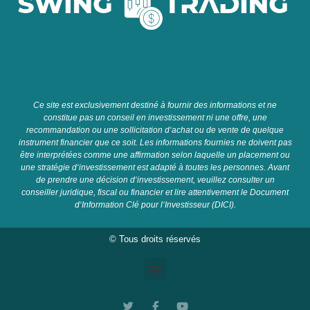
C
e
site
est
exclusive
ment
dest
in
é
à
four
nir
des
inform
ations
et
ne
constit
ue
pas
un
con
se
il
en
invest
isse
ment
ni
une
off
re
,
une
recomm
and
ation
o
u
une
so
ll
icit
ation
d
‘
ach
at
o
u
de
vent
e
de
qu
el
que
instrument
fin
anc
ier
que
ce
so
it
.
Les
inform
ations
four
n
ies
ne
do
iv
ent
pas
ê
tre
inter
pr
ét
é
es
comm
e
une
affirmation
se
lon
la
qu
elle
un
placement
o
u
une
strat
é
gie
d
‘
invest
isse
ment
est
adapt
é
à
t
out
es
les
person
nes
.
A
vant
de
pre
nd
re
une
dé
cision
d
‘
invest
isse
ment
,
ve
u
ille
z
cons
ul
ter
un
con
se
iller
jur
id
ique
,
fiscal
o
u
fin
anc
ier
et
l
ire
attentive
ment
le
Document
d
‘
Information
Cl
é
pour
l
‘
Invest
isse
ur
(
D
IC
I
).
© Tous droits réservés