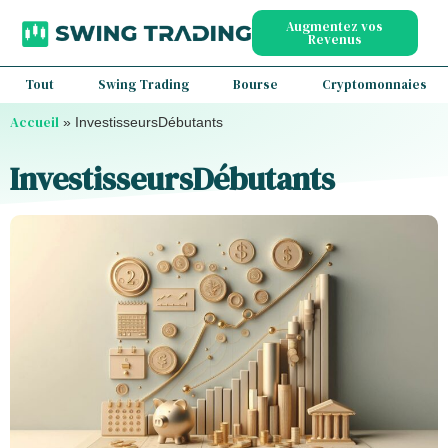
Augmentez vos
Revenus
Tout
Swing Trading
Bourse
Cryptomonnaies
Accueil
»
InvestisseursDébutants
InvestisseursDébutants