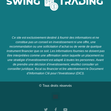
C
e
site
est
exclusive
ment
dest
in
é
à
four
nir
des
inform
ations
et
ne
constit
ue
pas
un
con
se
il
en
invest
isse
ment
ni
une
off
re
,
une
recomm
and
ation
o
u
une
so
ll
icit
ation
d
‘
ach
at
o
u
de
vent
e
de
qu
el
que
instrument
fin
anc
ier
que
ce
so
it
.
Les
inform
ations
four
n
ies
ne
do
iv
ent
pas
ê
tre
inter
pr
ét
é
es
comm
e
une
affirmation
se
lon
la
qu
elle
un
placement
o
u
une
strat
é
gie
d
‘
invest
isse
ment
est
adapt
é
à
t
out
es
les
person
nes
.
A
vant
de
pre
nd
re
une
dé
cision
d
‘
invest
isse
ment
,
ve
u
ille
z
cons
ul
ter
un
con
se
iller
jur
id
ique
,
fiscal
o
u
fin
anc
ier
et
l
ire
attentive
ment
le
Document
d
‘
Information
Cl
é
pour
l
‘
Invest
isse
ur
(
D
IC
I
).
© Tous droits réservés