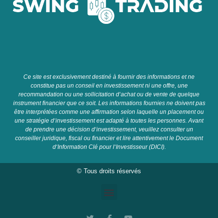
C
e
site
est
exclusive
ment
dest
in
é
à
four
nir
des
inform
ations
et
ne
constit
ue
pas
un
con
se
il
en
invest
isse
ment
ni
une
off
re
,
une
recomm
and
ation
o
u
une
so
ll
icit
ation
d
‘
ach
at
o
u
de
vent
e
de
qu
el
que
instrument
fin
anc
ier
que
ce
so
it
.
Les
inform
ations
four
n
ies
ne
do
iv
ent
pas
ê
tre
inter
pr
ét
é
es
comm
e
une
affirmation
se
lon
la
qu
elle
un
placement
o
u
une
strat
é
gie
d
‘
invest
isse
ment
est
adapt
é
à
t
out
es
les
person
nes
.
A
vant
de
pre
nd
re
une
dé
cision
d
‘
invest
isse
ment
,
ve
u
ille
z
cons
ul
ter
un
con
se
iller
jur
id
ique
,
fiscal
o
u
fin
anc
ier
et
l
ire
attentive
ment
le
Document
d
‘
Information
Cl
é
pour
l
‘
Invest
isse
ur
(
D
IC
I
).
© Tous droits réservés